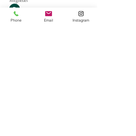
Mitglieder
Dangyc Ding
Folgen
Phone
Email
Instagram
Jacki Scott
Folgen
Ben Roy
Folgen
Infinity Market Research
Folgen
valeriyrogov
Folgen
valeriyrogov
Alle Mitglieder anzeigen (81)