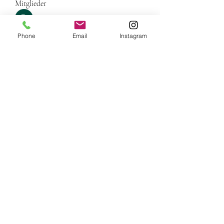
Mitglieder
Dangyc Ding
Folgen
Phone
Email
Instagram
Jacki Scott
Folgen
Ben Roy
Folgen
Infinity Market Research
Folgen
valeriyrogov
Folgen
valeriyrogov
Alle Mitglieder anzeigen (81)